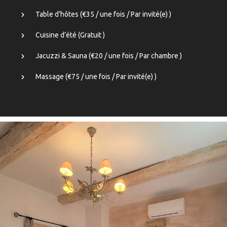
Table d’hôtes (
€
35
/ une fois / Par invité(e) )
Cuisine d’été (
Gratuit
)
Jacuzzi & Sauna (
€
20
/ une fois / Par chambre )
Massage (
€
75
/ une fois / Par invité(e) )