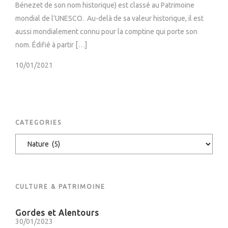
Bénezet de son nom historique) est classé au Patrimoine
mondial de l’UNESCO. Au-delà de sa valeur historique, il est
aussi mondialement connu pour la comptine qui porte son
nom. Édifié à partir […]
10/01/2021
CATEGORIES
C
A
T
E
CULTURE & PATRIMOINE
G
O
Gordes et Alentours
R
30/01/2023