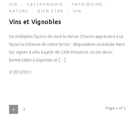
VIN
,
GASTRONOMIE
,
PATRIMOINE
,
NATURE
,
BIEN ETRE
,
VIN
Vins et Vignobles
De multiples façons de vivre le terroir Chacun appréciera à sa
façon la richesse de notre terroir : dégustation ou balade dans
les vignes à vélo à partir de Côté Provence, ou les deux ;
bonne table à Gigondas et […]
07/01/2021
Page 1 of 2
1
2